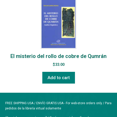
El misterio del rollo de cobre de Qumrán
$
33.00
Add to cart
FREE SHIPPING USA / ENVÍO GRATIS USA - For web-store orders only / Para
pedidos de la librería virtual solamente