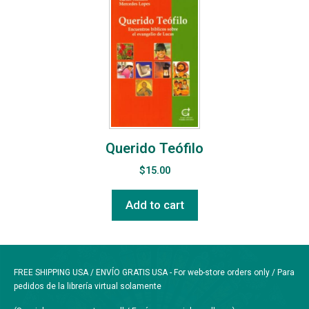
Querido Teófilo
$
15.00
Add to cart
FREE SHIPPING USA / ENVÍO GRATIS USA - For web-store orders only / Para
pedidos de la librería virtual solamente