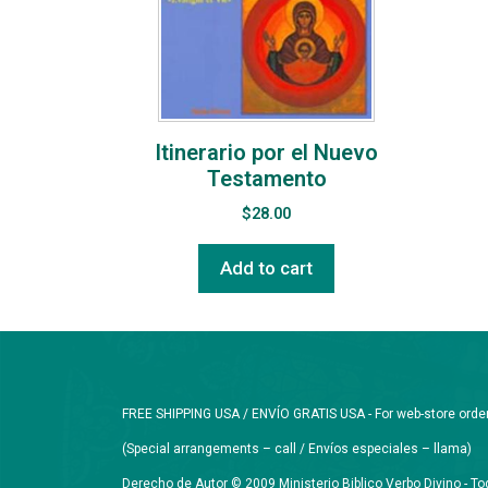
Itinerario por el Nuevo
Testamento
$
28.00
Add to cart
FREE SHIPPING USA / ENVÍO GRATIS USA - For web-store orders 
(Special arrangements – call / Envíos especiales – llama)
Derecho de Autor © 2009 Ministerio Biblico Verbo Divino - 