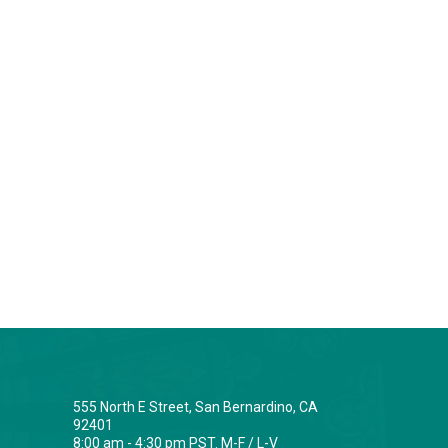
555 North E Street, San Bernardino, CA
92401
8:00 am - 4:30 pm PST. M-F / L-V