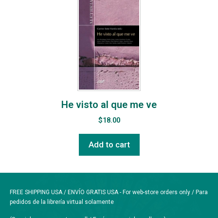
He visto al que me ve
$
18.00
Add to cart
FREE SHIPPING USA / ENVÍO GRATIS USA - For web-store orders only / Para
pedidos de la librería virtual solamente