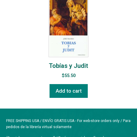
Tobías y Judit
$
55.50
Add to cart
FREE SHIPPING USA / ENVÍO GRATIS USA - For web-store orders only / Para
pedidos de la librería virtual solamente