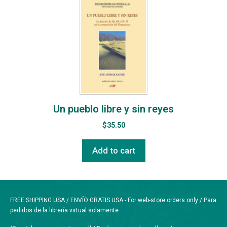
Un pueblo libre y sin reyes
$
35.50
Add to cart
FREE SHIPPING USA / ENVÍO GRATIS USA - For web-store orders only / Para
pedidos de la librería virtual solamente