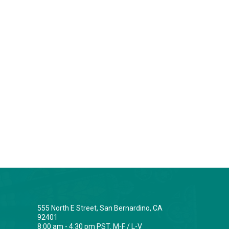
555 North E Street, San Bernardino, CA
92401
8:00 am - 4:30 pm PST. M-F / L-V