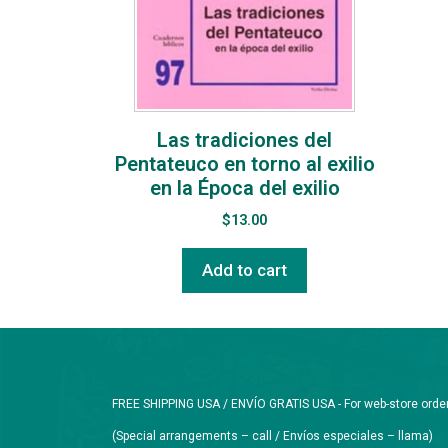
Las tradiciones del
Pentateuco en torno al exilio
en la Época del exilio
$
13.00
Add to cart
FREE SHIPPING USA / ENVÍO GRATIS USA - For web-store orders 
(Special arrangements – call / Envíos especiales – llama)