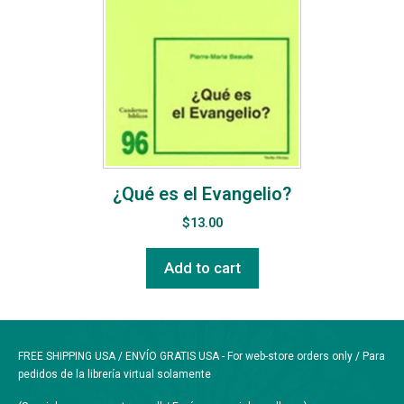
¿Qué es el Evangelio?
$
13.00
Add to cart
FREE SHIPPING USA / ENVÍO GRATIS USA - For web-store orders only / Para
pedidos de la librería virtual solamente