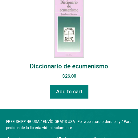
Diccionario de ecumenismo
$
26.00
Add to cart
FREE SHIPPING USA / ENVÍO GRATIS USA - For web-store orders only / Para
pedidos de la librería virtual solamente