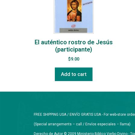
El auténtico rostro de Jesús
(participante)
$
9.00
Add to cart
FREE SHIPPING USA / ENVÍO GRATIS USA - For web-store orders 
(Special arrangements – call / Envíos especiales – llama)
Derecho de Autor © 2009 Ministerio Biblico Verbo Divino - 