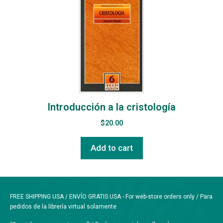
Introducción a la cristología
$
20.00
Add to cart
FREE SHIPPING USA / ENVÍO GRATIS USA - For web-store orders only / Para
pedidos de la librería virtual solamente