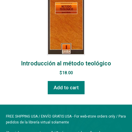
Introducción al método teológico
$
18.00
Add to cart
FREE SHIPPING USA / ENVÍO GRATIS USA - For web-store orders only / Para
pedidos de la librería virtual solamente