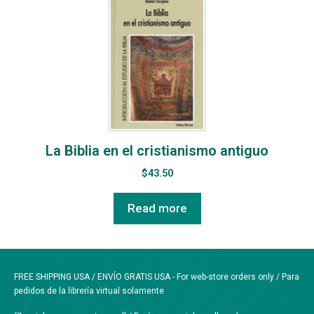
La Biblia en el cristianismo antiguo
$
43.50
Read more
FREE SHIPPING USA / ENVÍO GRATIS USA - For web-store orders only / Para
pedidos de la librería virtual solamente