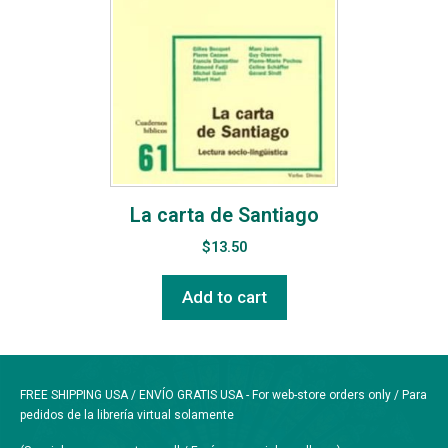
La carta de Santiago
$
13.50
Add to cart
FREE SHIPPING USA / ENVÍO GRATIS USA - For web-store orders only / Para
pedidos de la librería virtual solamente