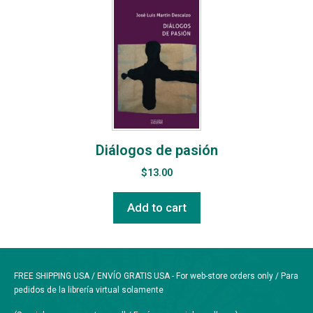
Diálogos de pasión
$
13.00
Add to cart
FREE SHIPPING USA / ENVÍO GRATIS USA - For web-store orders only / Para
pedidos de la librería virtual solamente