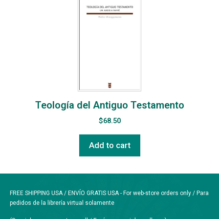
Teología del Antiguo Testamento
$
68.50
Add to cart
FREE SHIPPING USA / ENVÍO GRATIS USA - For web-store orders only / Para
pedidos de la librería virtual solamente