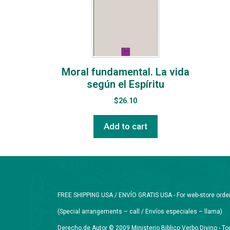
Moral fundamental. La vida
según el Espíritu
$
26.10
Add to cart
FREE SHIPPING USA / ENVÍO GRATIS USA - For web-store orders 
(Special arrangements – call / Envíos especiales – llama)
Derecho de Autor © 2009 Ministerio Biblico Verbo Divino - 