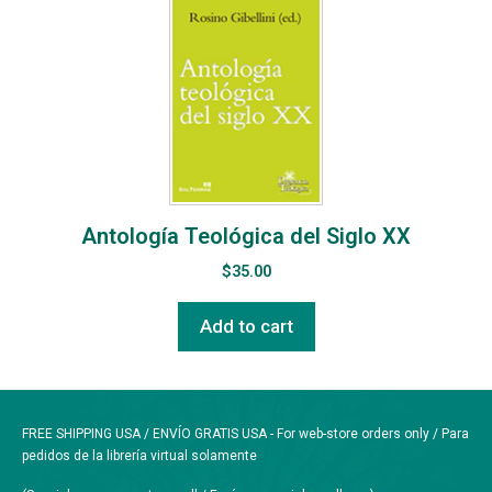
Antología Teológica del Siglo XX
$
35.00
Add to cart
FREE SHIPPING USA / ENVÍO GRATIS USA - For web-store orders only / Para
pedidos de la librería virtual solamente