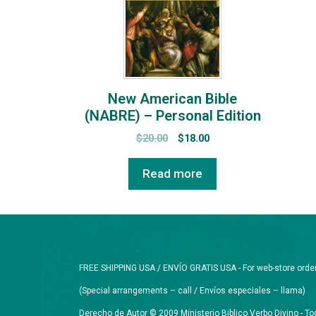
New American Bible
(NABRE) – Personal Edition
$
20.00
$
18.00
Read more
FREE SHIPPING USA / ENVÍO GRATIS USA - For web-store orders 
(Special arrangements – call / Envíos especiales – llama)
Derecho de Autor © 2009 Ministerio Biblico Verbo Divino - 