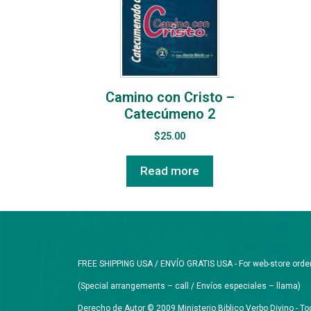
Camino con Cristo –
Catecúmeno 2
$
25.00
Read more
FREE SHIPPING USA / ENVÍO GRATIS USA - For web-store orders 
(Special arrangements – call / Envíos especiales – llama)
Derecho de Autor © 2009 Ministerio Biblico Verbo Divino - 