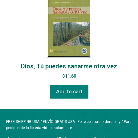
Dios, Tú puedes sanarme otra vez
$
11.60
Add to cart
FREE SHIPPING USA / ENVÍO GRATIS USA - For web-store orders only / Para
pedidos de la librería virtual solamente