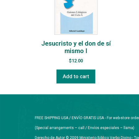
Jesucristo y el don de sí
mismo I
$
12.00
Add to cart
FREE SHIPPING USA / ENVÍO GRATIS USA - For web-store orders 
(Special arrangements – call / Envíos especiales – llama)
Derecho de Autor © 2009 Ministerio Biblico Verbo Divino - 