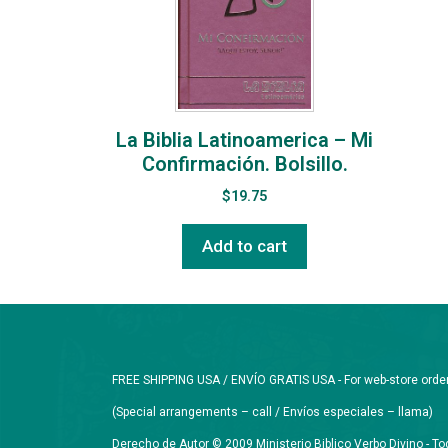
La Biblia Latinoamerica – Mi
Confirmación. Bolsillo.
$
19.75
Add to cart
FREE SHIPPING USA / ENVÍO GRATIS USA - For web-store orders 
(Special arrangements – call / Envíos especiales – llama)
Derecho de Autor © 2009 Ministerio Biblico Verbo Divino - 