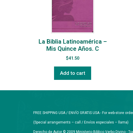
La Biblia Latinoamérica –
Mis Quince Años. C
$
41.50
Add to cart
FREE SHIPPING USA / ENVÍO GRATIS USA - For web-store orders 
(Special arrangements – call / Envíos especiales – llama)
Derecho de Autor © 2009 Ministerio Biblico Verbo Divino - 