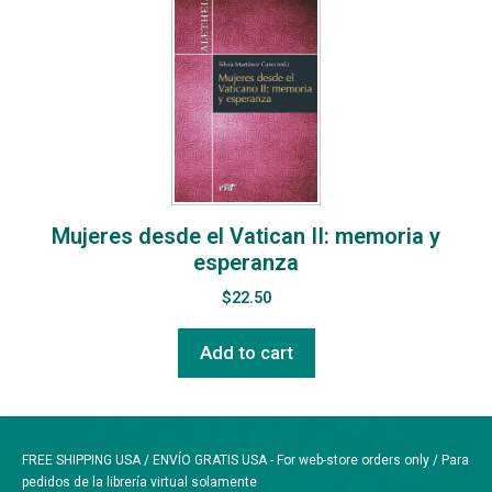
Mujeres desde el Vatican II: memoria y
esperanza
$
22.50
Add to cart
FREE SHIPPING USA / ENVÍO GRATIS USA - For web-store orders only / Para
pedidos de la librería virtual solamente