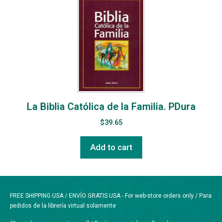
La Biblia Católica de la Familia. PDura
$
39.65
Add to cart
FREE SHIPPING USA / ENVÍO GRATIS USA - For web-store orders only / Para
pedidos de la librería virtual solamente