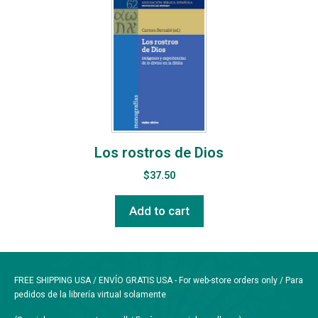
Los rostros de Dios
$
37.50
Add to cart
FREE SHIPPING USA / ENVÍO GRATIS USA - For web-store orders only / Para
pedidos de la librería virtual solamente