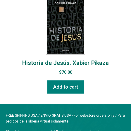
Historia de Jesús. Xabier Pikaza
$
70.00
Add to cart
FREE SHIPPING USA / ENVÍO GRATIS USA - For web-store orders only / Para
pedidos de la librería virtual solamente