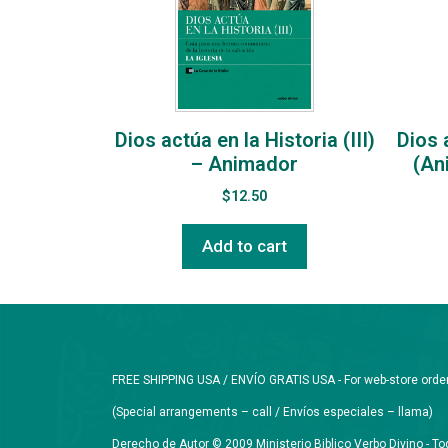
Dios actúa en la Historia (III)
Dios a
– Animador
(An
$
12.50
Add to cart
FREE SHIPPING USA / ENVÍO GRATIS USA - For web-store orders 
(Special arrangements – call / Envíos especiales – llama)
Derecho de Autor © 2009 Ministerio Biblico Verbo Divino - 