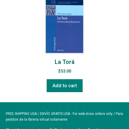
La Torá
$
53.00
Add to cart
FREE SHIPPING USA / ENVÍO GRATIS USA - For web-store orders only / Para
pedidos de la librería virtual solamente