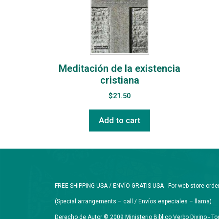
Meditación de la existencia
cristiana
$
21.50
Add to cart
FREE SHIPPING USA / ENVÍO GRATIS USA - For web-store orders 
(Special arrangements – call / Envíos especiales – llama)
Derecho de Autor © 2009 Ministerio Biblico Verbo Divino - 