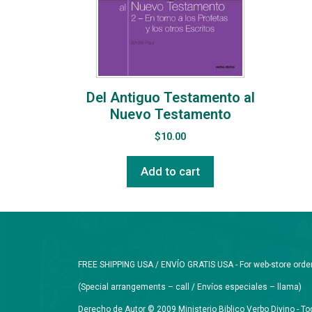
Del Antiguo Testamento al
Nuevo Testamento
$
10.00
Add to cart
FREE SHIPPING USA / ENVÍO GRATIS USA - For web-store orders 
(Special arrangements – call / Envíos especiales – llama)
Derecho de Autor © 2009 Ministerio Biblico Verbo Divino - 