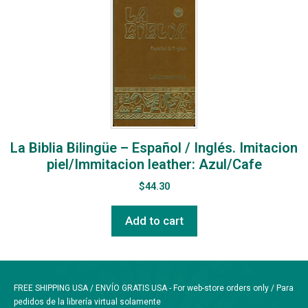
La Biblia Bilingüe – Español / Inglés. Imitacion
piel/Immitacion leather: Azul/Cafe
$
44.30
Add to cart
FREE SHIPPING USA / ENVÍO GRATIS USA - For web-store orders only / Para
pedidos de la librería virtual solamente