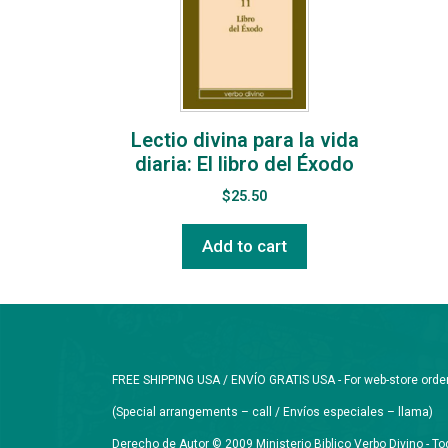
Lectio divina para la vida
diaria: El libro del Éxodo
$
25.50
Add to cart
FREE SHIPPING USA / ENVÍO GRATIS USA - For web-store orders 
(Special arrangements – call / Envíos especiales – llama)
Derecho de Autor © 2009 Ministerio Biblico Verbo Divino - 