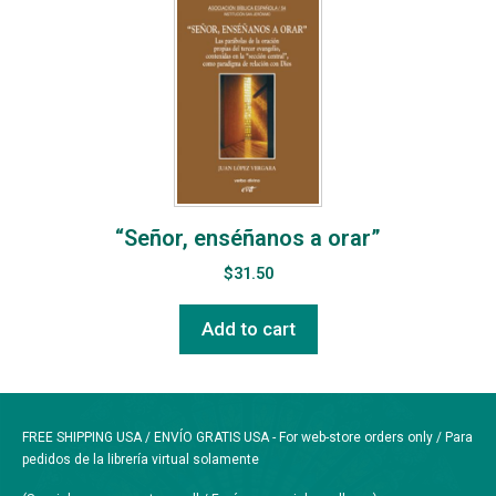
“Señor, enséñanos a orar”
$
31.50
Add to cart
FREE SHIPPING USA / ENVÍO GRATIS USA - For web-store orders only / Para
pedidos de la librería virtual solamente