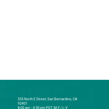
555 North E Street, San Bernardino, CA
92401
8:00 am - 4:30 pm PST. M-F / L-V