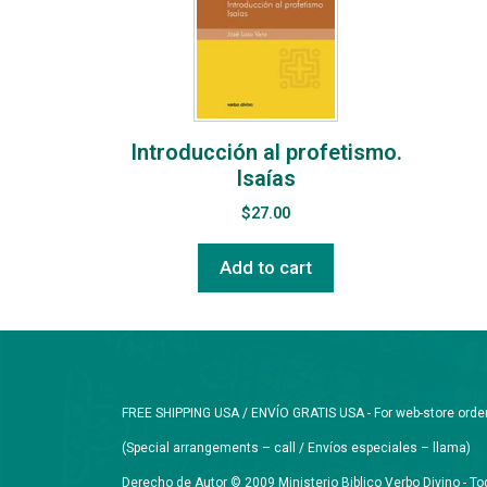
Introducción al profetismo.
Isaías
$
27.00
Add to cart
FREE SHIPPING USA / ENVÍO GRATIS USA - For web-store orders 
(Special arrangements – call / Envíos especiales – llama)
Derecho de Autor © 2009 Ministerio Biblico Verbo Divino - 