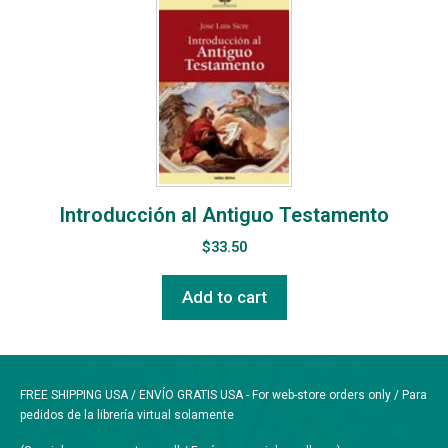
Introducción al Antiguo Testamento
$
33.50
Add to cart
FREE SHIPPING USA / ENVÍO GRATIS USA - For web-store orders only / Para
pedidos de la librería virtual solamente