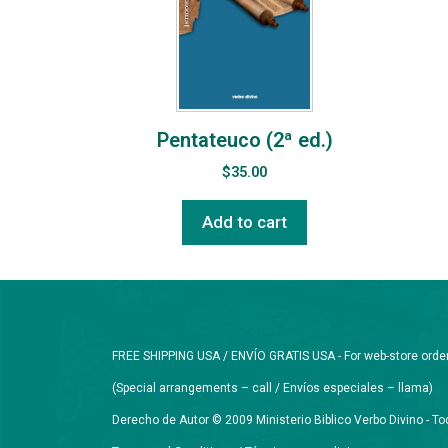
Pentateuco (2ª ed.)
$
35.00
Add to cart
FREE SHIPPING USA / ENVÍO GRATIS USA - For web-store orders 
(Special arrangements – call / Envíos especiales – llama)
Derecho de Autor © 2009 Ministerio Biblico Verbo Divino - 