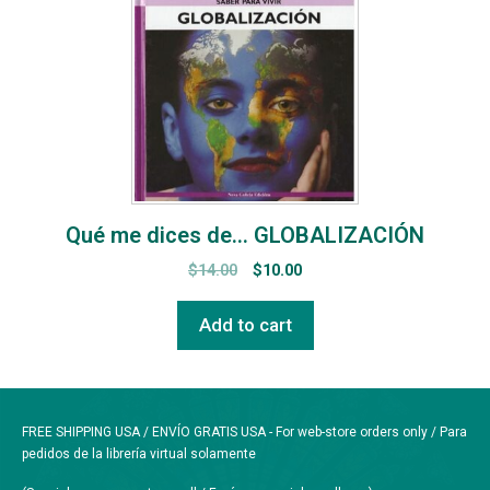
Qué me dices de… GLOBALIZACIÓN
$
14.00
$
10.00
Add to cart
FREE SHIPPING USA / ENVÍO GRATIS USA - For web-store orders only / Para
pedidos de la librería virtual solamente