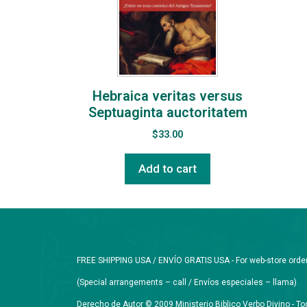
Hebraica veritas versus
Septuaginta auctoritatem
$
33.00
Add to cart
FREE SHIPPING USA / ENVÍO GRATIS USA - For web-store orders 
(Special arrangements – call / Envíos especiales – llama)
Derecho de Autor © 2009 Ministerio Biblico Verbo Divino - 