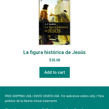
La figura histórica de Jesús
$
35.00
Add to cart
FREE SHIPPING USA / ENVÍO GRATIS USA - For web-store orders only / Para
pedidos de la librería virtual solamente