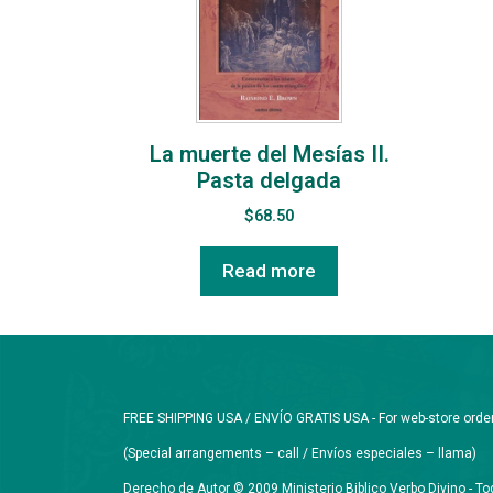
La muerte del Mesías II.
Pasta delgada
$
68.50
Read more
FREE SHIPPING USA / ENVÍO GRATIS USA - For web-store orders 
(Special arrangements – call / Envíos especiales – llama)
Derecho de Autor © 2009 Ministerio Biblico Verbo Divino - 