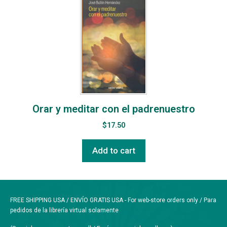
Orar y meditar con el padrenuestro
$
17.50
Add to cart
FREE SHIPPING USA / ENVÍO GRATIS USA - For web-store orders only / Para
pedidos de la librería virtual solamente