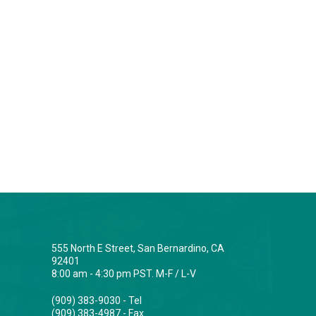
555 North E Street, San Bernardino, CA
92401
8:00 am - 4:30 pm PST. M-F / L-V
(909) 383-9030 - Tel
(909) 383-4987 - Fax