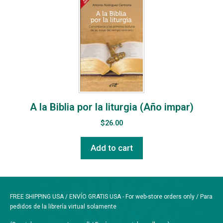
A la Biblia por la liturgia (Año impar)
$
26.00
Add to cart
FREE SHIPPING USA / ENVÍO GRATIS USA - For web-store orders only / Para
pedidos de la librería virtual solamente