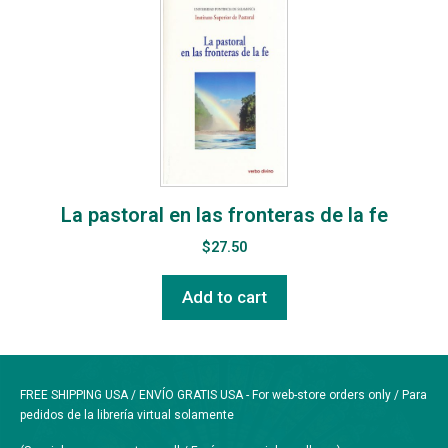
La pastoral en las fronteras de la fe
$
27.50
Add to cart
FREE SHIPPING USA / ENVÍO GRATIS USA - For web-store orders only / Para
pedidos de la librería virtual solamente