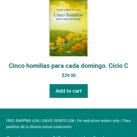
Cinco homilías para cada domingo. Ciclo C
$
29.00
Add to cart
FREE SHIPPING USA / ENVÍO GRATIS USA - For web-store orders only / Para
pedidos de la librería virtual solamente