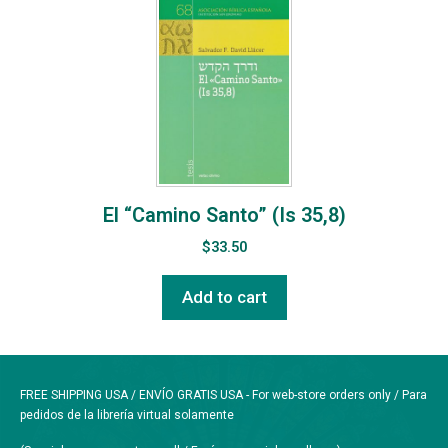
El “Camino Santo” (Is 35,8)
$
33.50
Add to cart
FREE SHIPPING USA / ENVÍO GRATIS USA - For web-store orders only / Para
pedidos de la librería virtual solamente